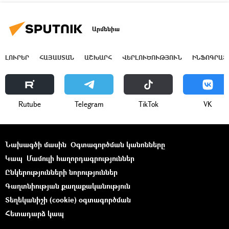
Արմենիա
ԼՈՒՐԵՐ
ՀԱՅԱՍՏԱՆ
ԱՇԽԱՐՀ
ՎԵՐԼՈՒԾՈՒԹՅՈՒՆ
ԻՆՖՈԳՐԱՖ
Rutube
Telegram
ТikТоk
VK
Նախագծի մասին
Օգտագործման կանոնները
Կապ
Մամուլի հաղորդագրություններ
Ընկերությունների նորություններ
Գաղտնիության քաղաքականություն
Տեղեկանիշի (cookie) օգտագործման
Հետադարձ կապ