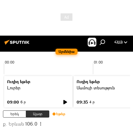
ՀԱՅ
Արմենիա
00:00
01:00
Ուղիղ եթեր
Ուղիղ եթեր
Լուրեր
Մամուլի տեսություն
09:00
09:35
6 ր
4 ր
Երեկ
Այսօր
Եթեր
ք. Երևան
106.0