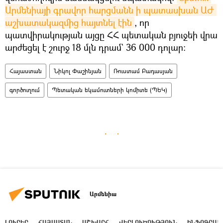
Արմենիայի գրավոր հարցմանն ի պատասխան ԱԺ 
աշխատակազմից հայտնել էին
, որ
պատվիրակության այցը ՀՀ պետական բյուջեի վրա
արժեցել է շուրջ 18 մլն դրամ` 36 000 դոլար։
Հայաստան
Նիկոլ Փաշինյան
Ռուստամ Բադասյան
գործուղում
Պետական եկամուտների կոմիտե (ՊԵԿ)
Արմենիա
ԼՈՒՐԵՐ
ՀԱՅԱՍՏԱՆ
ԱՇԽԱՐՀ
ՎԵՐԼՈՒԾՈՒԹՅՈՒՆ
ԻՆՖՈԳՐԱՖ