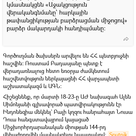
կմասնակցեն «Աջակցություն
վերականգնմանը՝ հարկային
թափանցիկության բարձրացման միջոցով»
բարձր մակարդակի հանդիպմանը:
Գործուղման ծախսերն արվելու են ՀՀ պետբյուջեի
հաշվին։ Ռուստամ Բադասյանը պետք է
վերադառնալուց հետո եռօրյա ժամկետում
հաշվետվություն ներկայացնի ՀՀ վարչապետի
աշխատակազմ և ԱԳՆ։
Հիշեցնենք, որ մարտի 18-23-ը ԱԺ նախագահ Ալեն
Սիմոնյանի գլխավորած պատվիրակությունն էր
Ինդոնեզիա մեկնել` Բալի կղզու հանրահայտ Նուսա
Դուա հանգստավայրում կայացած
Միջխորհրդարանական միության 144-րդ
վեհաժողովին մասնակցելու նպատակով։
Sputnik 