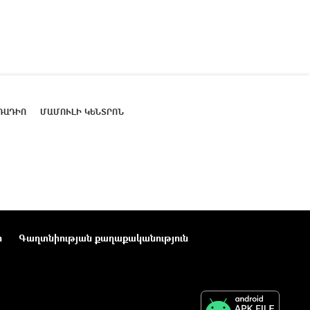
ՌԱԴԻՈ
ՄԱՄՈՒԼԻ ԿԵՆՏՐՈՆ
ր
Գաղտնիության քաղաքականություն