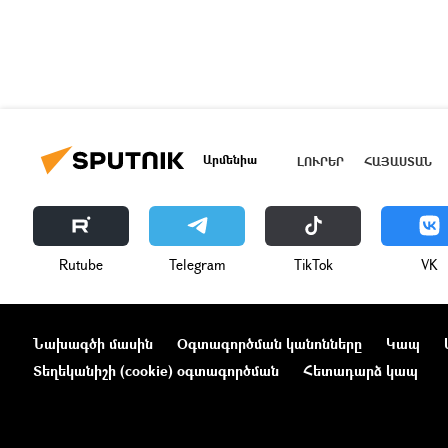
Արմենիա
ԼՈՒՐԵՐ
ՀԱՅԱՍՏԱՆ
Rutube
Telegram
ТikТоk
VK
Նախագծի մասին
Օգտագործման կանոնները
Կապ
Տեղեկանիշի (cookie) օգտագործման
Հետադարձ կապ