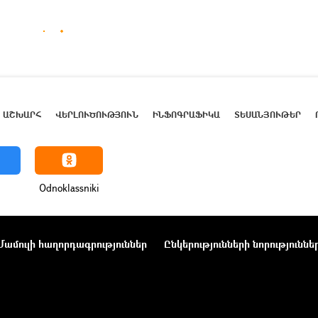
ԱՇԽԱՐՀ
ՎԵՐԼՈՒԾՈՒԹՅՈՒՆ
ԻՆՖՈԳՐԱՖԻԿԱ
ՏԵՍԱՆՅՈՒԹԵՐ
Odnoklassniki
Մամուլի հաղորդագրություններ
Ընկերությունների նորություննե