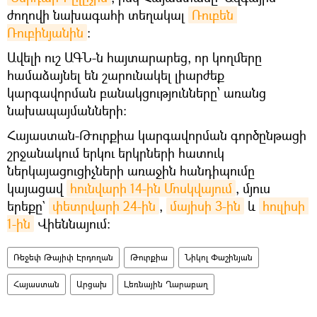
ժողովի նախագահի տեղակալ
Ռուբեն 
Ռուբինյանին
։
Ավելի ուշ ԱԳՆ-ն հայտարարեց, որ կողմերը
համաձայնել են շարունակել լիարժեք
կարգավորման բանակցությունները՝ առանց
նախապայմանների։
Հայաստան-Թուրքիա կարգավորման գործընթացի
շրջանակում երկու երկրների հատուկ
ներկայացուցիչների առաջին հանդիպումը
կայացավ
հունվարի 14-ին Մոսկվայում
, մյուս
երեքը`
փետրվարի 24-ին
,
մայիսի 3-ին
և
հուլիսի 
1-ին
Վիեննայում։
Ռեջեփ Թայիփ Էրդողան
Թուրքիա
Նիկոլ Փաշինյան
Հայաստան
Արցախ
Լեռնային Ղարաբաղ