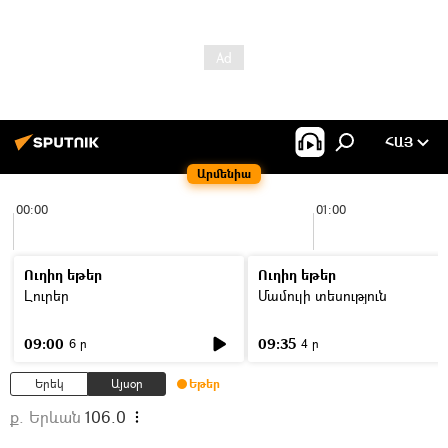
ՀԱՅ
Արմենիա
00:00
01:00
Ուղիղ եթեր
Ուղիղ եթեր
Լուրեր
Մամուլի տեսություն
09:00
09:35
6 ր
4 ր
Երեկ
Այսօր
Եթեր
ք. Երևան
106.0