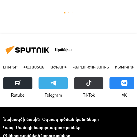
Արմենիա
ԼՈՒՐԵՐ
ՀԱՅԱՍՏԱՆ
ԱՇԽԱՐՀ
ՎԵՐԼՈՒԾՈՒԹՅՈՒՆ
ԻՆՖՈԳՐԱՖ
Rutube
Telegram
ТikТоk
VK
Նախագծի մասին
Օգտագործման կանոնները
Կապ
Մամուլի հաղորդագրություններ
Ընկերությունների նորություններ