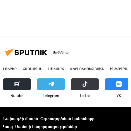
Արմենիա
ԼՈՒՐԵՐ
ՀԱՅԱՍՏԱՆ
ԱՇԽԱՐՀ
ՎԵՐԼՈՒԾՈՒԹՅՈՒՆ
ԻՆՖՈԳՐԱՖ
Rutube
Telegram
ТikТоk
VK
Նախագծի մասին
Օգտագործման կանոնները
Կապ
Մամուլի հաղորդագրություններ