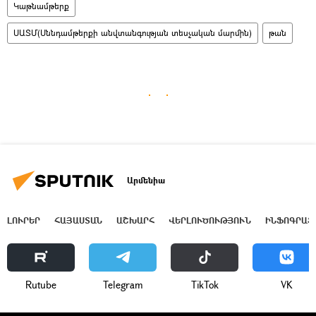
Կաթնամթերք
ՍԱՏՄ(Սննդամթերքի անվտանգության տեսչական մարմին)
թան
Արմենիա
ԼՈՒՐԵՐ
ՀԱՅԱՍՏԱՆ
ԱՇԽԱՐՀ
ՎԵՐԼՈՒԾՈՒԹՅՈՒՆ
ԻՆՖՈԳՐԱՖ
Rutube
Telegram
ТikТоk
VK