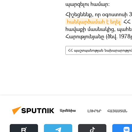
պարզելու համար:
Հիշեցնենք, որ օգոստոսի 3
հանկարծամահ է եղել
ՀՀ 
հավաքի մասնակից, պահե
Հարությունյանը (ծնվ. 1978թ
ՀՀ պաշտպանության նախարարությու
Արմենիա
ԼՈՒՐԵՐ
ՀԱՅԱՍՏԱՆ