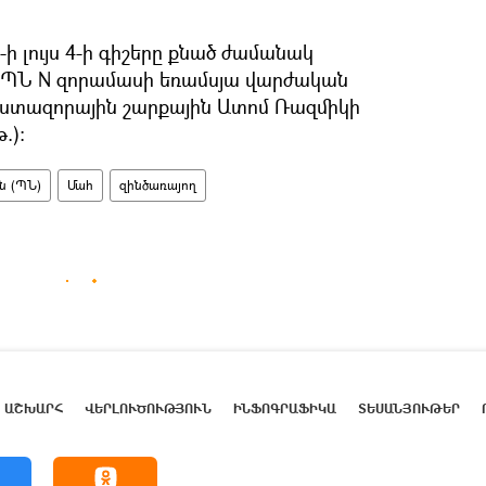
-ի լույս 4-ի գիշերը քնած ժամանակ
ՊՆ N զորամասի եռամսյա վարժական
ստազորային շարքային Ատոմ Ռազմիկի
.)։
ն (ՊՆ)
Մահ
զինծառայող
ԱՇԽԱՐՀ
ՎԵՐԼՈՒԾՈՒԹՅՈՒՆ
ԻՆՖՈԳՐԱՖԻԿԱ
ՏԵՍԱՆՅՈՒԹԵՐ