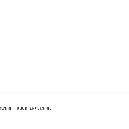
ՌԱԴԻՈ
ՄԱՄՈՒԼԻ ԿԵՆՏՐՈՆ