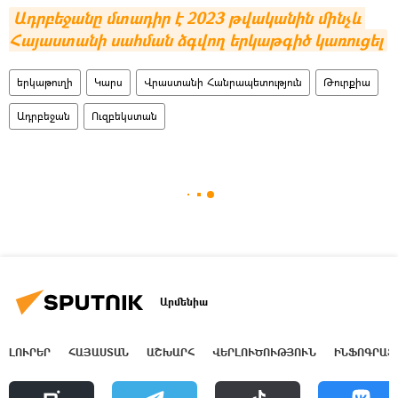
Ադրբեջանը մտադիր է 2023 թվականին մինչև 
Հայաստանի սահման ձգվող երկաթգիծ կառուցել
երկաթուղի
Կարս
Վրաստանի Հանրապետություն
Թուրքիա
Ադրբեջան
Ուզբեկստան
Արմենիա
ԼՈՒՐԵՐ
ՀԱՅԱՍՏԱՆ
ԱՇԽԱՐՀ
ՎԵՐԼՈՒԾՈՒԹՅՈՒՆ
ԻՆՖՈԳՐԱՖ