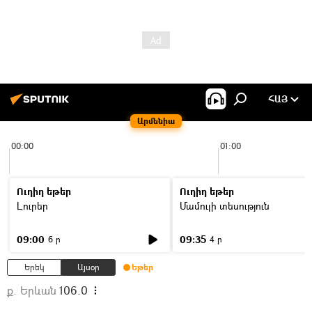
ՀԱՅ
Արմենիա
00:00
01:00
Ուղիղ եթեր
Ուղիղ եթեր
Լուրեր
Մամուլի տեսություն
09:00
09:35
6 ր
4 ր
Երեկ
Այսօր
Եթեր
ք. Երևան
106.0