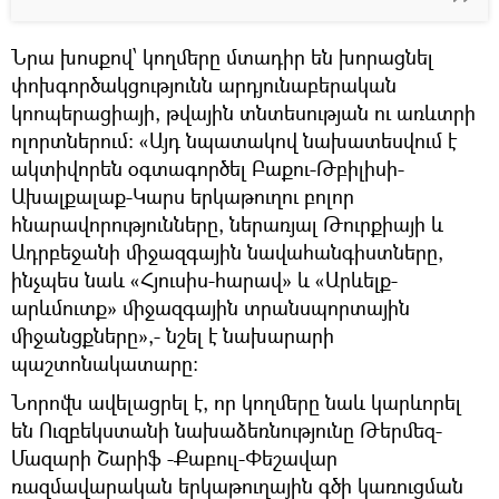
Նրա խոսքով՝ կողմերը մտադիր են խորացնել
փոխգործակցությունն արդյունաբերական
կոոպերացիայի, թվային տնտեսության ու առևտրի
ոլորտներում: «Այդ նպատակով նախատեսվում է
ակտիվորեն օգտագործել Բաքու-Թբիլիսի-
Ախալքալաք-Կարս երկաթուղու բոլոր
հնարավորությունները, ներառյալ Թուրքիայի և
Ադրբեջանի միջազգային նավահանգիստները,
ինչպես նաև «Հյուսիս-հարավ» և «Արևելք-
արևմուտք» միջազգային տրանսպորտային
միջանցքները»,- նշել է նախարարի
պաշտոնակատարը:
Նորովն ավելացրել է, որ կողմերը նաև կարևորել
են Ուզբեկստանի նախաձեռնությունը Թերմեզ-
Մազարի Շարիֆ -Քաբուլ-Փեշավար
ռազմավարական երկաթուղային գծի կառուցման