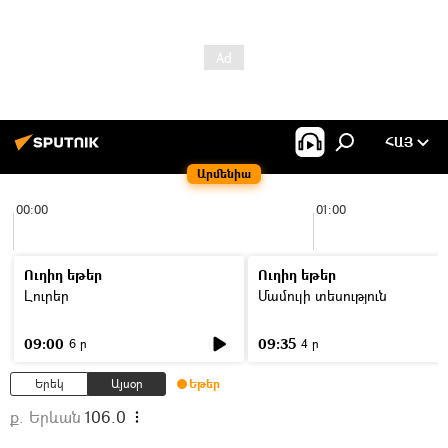
ՀԱՅ
Արմենիա
00:00
01:00
Ուղիղ եթեր
Ուղիղ եթեր
Լուրեր
Մամուլի տեսություն
09:00
09:35
6 ր
4 ր
Երեկ
Այսօր
Եթեր
ք. Երևան
106.0