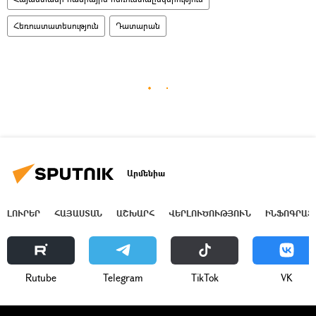
Հեռուստատեսություն
Դատարան
Արմենիա
ԼՈՒՐԵՐ
ՀԱՅԱՍՏԱՆ
ԱՇԽԱՐՀ
ՎԵՐԼՈՒԾՈՒԹՅՈՒՆ
ԻՆՖՈԳՐԱՖ
Rutube
Telegram
ТikТоk
VK