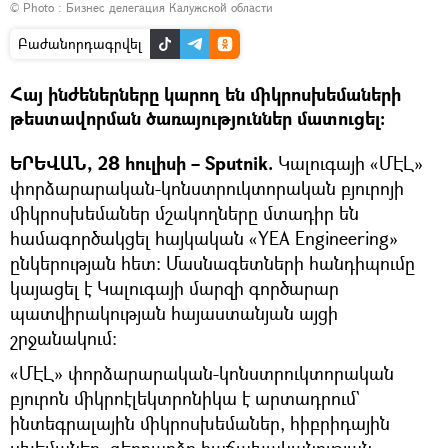
© Photo : Бизнес делегация Калужской области
Բաժանորդագրվել
Հայ ինժեներները կարող են միկրոսխեմաների
թեստավորման ծառայություններ մատուցել։
ԵՐԵՎԱՆ, 28 հուլիսի – Sputnik.
Կալուգայի «ՄԷԼ»
փորձարարական-կոնստրուկտորական բյուրոյի
միկրոսխեմաներ մշակողները մտադիր են
համագործակցել հայկական «YEA Engineering»
ընկերության հետ։ Մասնագետների հանդիպումը
կայացել է Կալուգայի մարզի գործարար
պատվիրակության հայաստանյան այցի
շրջանակում։
«ՄԷԼ» փորձարարական-կոնստրուկտորական
բյուրոն միկրոէլեկտրոնիկա է արտադրում`
ինտեգրալային միկրոսխեմաներ, հիբրիդային
սխեմաներ, գերբարձր հաճախականության