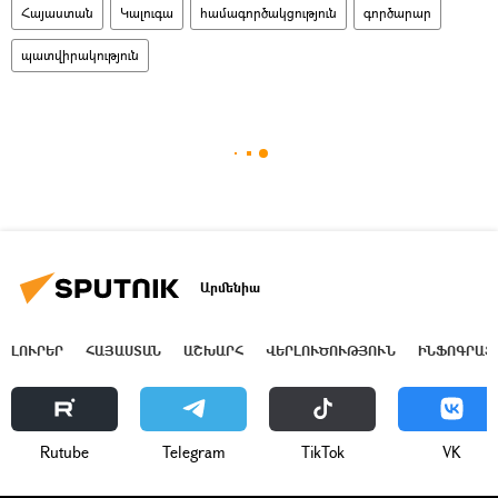
Հայաստան
Կալուգա
համագործակցություն
գործարար
պատվիրակություն
Արմենիա
ԼՈՒՐԵՐ
ՀԱՅԱՍՏԱՆ
ԱՇԽԱՐՀ
ՎԵՐԼՈՒԾՈՒԹՅՈՒՆ
ԻՆՖՈԳՐԱՖ
Rutube
Telegram
ТikТоk
VK