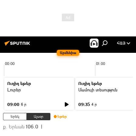
ՀԱՅ
Արմենիա
00:00
01:00
Ուղիղ եթեր
Ուղիղ եթեր
Լուրեր
Մամուլի տեսություն
09:00
09:35
6 ր
4 ր
Երեկ
Այսօր
Եթեր
ք. Երևան
106.0