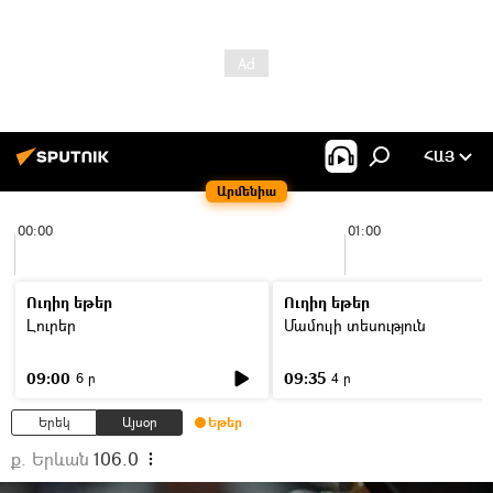
ՀԱՅ
Արմենիա
00:00
01:00
Ուղիղ եթեր
Ուղիղ եթեր
Լուրեր
Մամուլի տեսություն
09:00
09:35
6 ր
4 ր
Երեկ
Այսօր
Եթեր
ք. Երևան
106.0