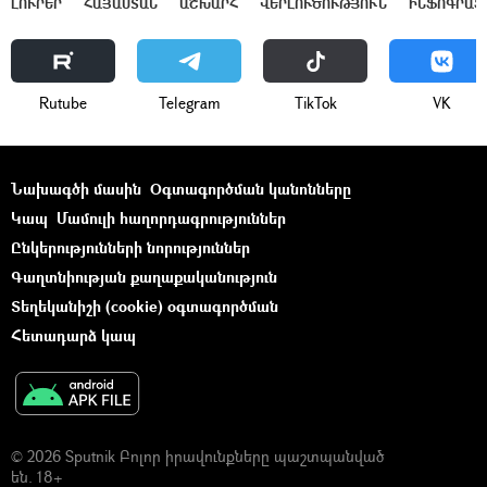
ԼՈՒՐԵՐ
ՀԱՅԱՍՏԱՆ
ԱՇԽԱՐՀ
ՎԵՐԼՈՒԾՈՒԹՅՈՒՆ
ԻՆՖՈԳՐԱՖ
Rutube
Telegram
ТikТоk
VK
Նախագծի մասին
Օգտագործման կանոնները
Կապ
Մամուլի հաղորդագրություններ
Ընկերությունների նորություններ
Գաղտնիության քաղաքականություն
Տեղեկանիշի (cookie) օգտագործման
Հետադարձ կապ
© 2026 Sputnik Բոլոր իրավունքները պաշտպանված
են. 18+