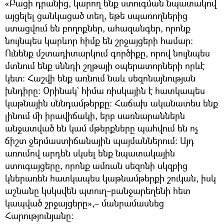
«Բացի դրանից, կարող ենք ստուգման նպատակով
այցելել ցանկացած տեղ, եթե սպառողներից
ստացվում են բողոքներ, ահազանգեր, որոնք
նույնպես կարևոր հիմք են շրջայցերի համար։
Ունենք մշտադիտարկում գործիքը, որով նույնպես
մտնում ենք սննդի շղթայի օպերատորների որևէ
կետ։ Հաշվի ենք առնում նաև սեզոնայնության
խնդիրը։ Օրինակ` հիմա ռիսկային է հատկապես
կաթնային սննդամթերքը։ Հաճախ ականատես ենք
լինում մի իրավիճակի, երբ սառնարաններն
անջատված են կամ մթերքները պահվում են ոչ
ճիշտ ջերմաստիճանային պայմաններում։ Այդ
առումով արդեն սկսել ենք նպատակային
ստուգայցերը, որոնք ամռան սեզոնի սկզբից
կներառեն հատկապես կաթնամթերքի շուկան, իսկ
աշնանը կսկսվեն պտուղ–բանջարեղենի հետ
կապված շրջայցերը»,– մանրամասնեց
Հարությունյանը։