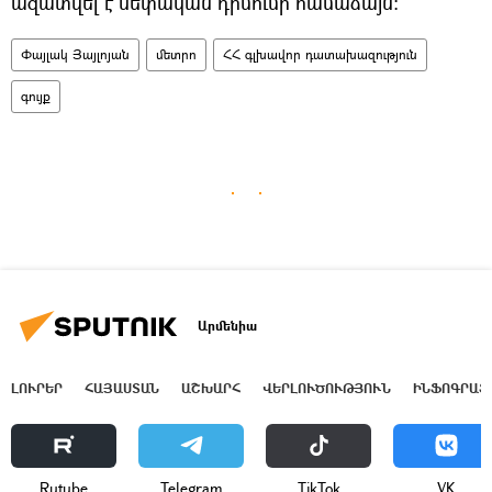
ազատվել է սեփական դիմումի համաձայն։
Փայլակ Յայլոյան
մետրո
ՀՀ գլխավոր դատախազություն
գույք
Արմենիա
ԼՈՒՐԵՐ
ՀԱՅԱՍՏԱՆ
ԱՇԽԱՐՀ
ՎԵՐԼՈՒԾՈՒԹՅՈՒՆ
ԻՆՖՈԳՐԱՖ
Rutube
Telegram
ТikТоk
VK