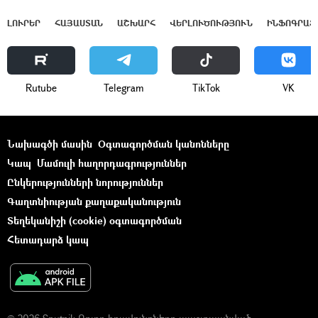
ԼՈՒՐԵՐ
ՀԱՅԱՍՏԱՆ
ԱՇԽԱՐՀ
ՎԵՐԼՈՒԾՈՒԹՅՈՒՆ
ԻՆՖՈԳՐԱՖ
Rutube
Telegram
ТikТоk
VK
Նախագծի մասին
Օգտագործման կանոնները
Կապ
Մամուլի հաղորդագրություններ
Ընկերությունների նորություններ
Գաղտնիության քաղաքականություն
Տեղեկանիշի (cookie) օգտագործման
Հետադարձ կապ