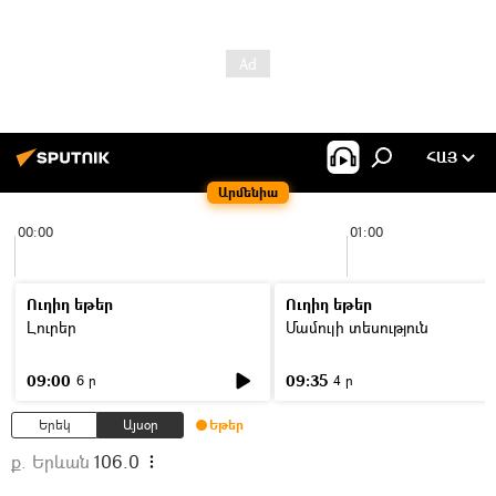
ՀԱՅ
Արմենիա
00:00
01:00
Ուղիղ եթեր
Ուղիղ եթեր
Լուրեր
Մամուլի տեսություն
09:00
09:35
6 ր
4 ր
Երեկ
Այսօր
Եթեր
ք. Երևան
106.0