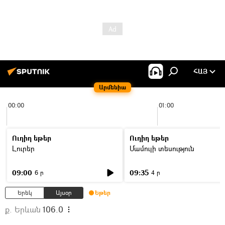
ՀԱՅ
Արմենիա
00:00
01:00
Ուղիղ եթեր
Ուղիղ եթեր
Լուրեր
Մամուլի տեսություն
09:00
09:35
6 ր
4 ր
Երեկ
Այսօր
Եթեր
ք. Երևան
106.0