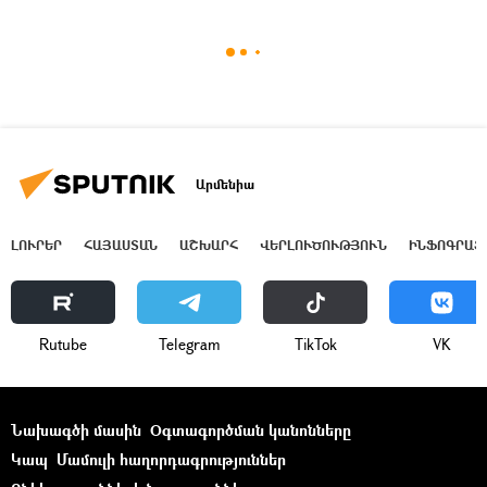
Արմենիա
ԼՈՒՐԵՐ
ՀԱՅԱՍՏԱՆ
ԱՇԽԱՐՀ
ՎԵՐԼՈՒԾՈՒԹՅՈՒՆ
ԻՆՖՈԳՐԱՖ
Rutube
Telegram
ТikТоk
VK
Նախագծի մասին
Օգտագործման կանոնները
Կապ
Մամուլի հաղորդագրություններ