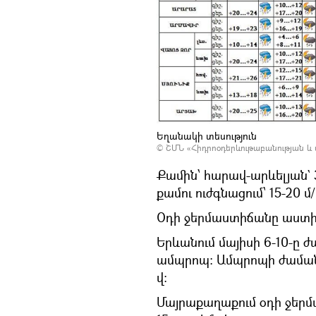
Եղանակի տեսություն
©
ՇՄՆ «Հիդրոօդերևութաբանության և
Քամին՝ հարավ-արևելյան` 
քամու ուժգնացում՝ 15-20 
Օդի ջերմաստիճանը աստի
Երևանում մայիսի 6-10-ը
ամպրոպ: Ամպրոպի ժամանակ
վ:
Մայրաքաղաքում օդի ջերմաս