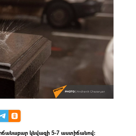
իճանաբար կնվազի 5-7 աստիճանով: