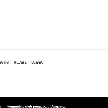
ՌԱԴԻՈ
ՄԱՄՈՒԼԻ ԿԵՆՏՐՈՆ
ր
Գաղտնիության քաղաքականություն