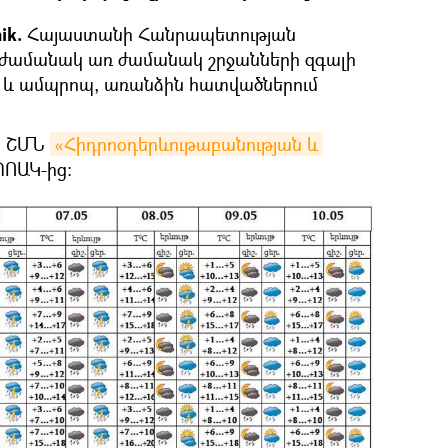
ik.
Հայաստանի Հանրապետության
ը ժամանակ առ ժամանակ շրջանների զգալի
և և ամպրոպ, առանձին հատվածներում
են ՇՄՆ
«Հիդրոօդերևութաբանության և 
ՈԱԿ-ից։