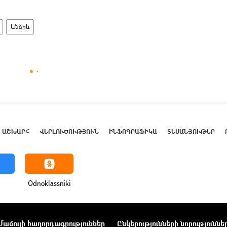
Անձրև
ԱՇԽԱՐՀ
ՎԵՐԼՈՒԾՈՒԹՅՈՒՆ
ԻՆՖՈԳՐԱՖԻԿԱ
ՏԵՍԱՆՅՈՒԹԵՐ
Odnoklassniki
Մամուլի հաղորդագրություններ
Ընկերությունների նորություննե