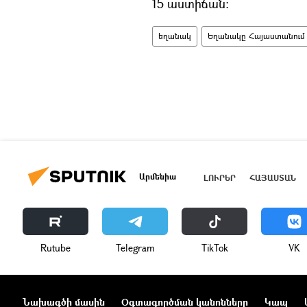
15 աստիճան։
եղանակ
Եղանակը Հայաստանում
Արմենիա
ԼՈՒՐԵՐ
ՀԱՅԱՍՏԱՆ
Rutube
Telegram
ТikТоk
VK
Նախագծի մասին
Օգտագործման կանոնները
Կապ