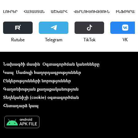
ԼՈՒՐԵՐ
ՀԱՅԱՍՏԱՆ
ԱՇԽԱՐՀ
ՎԵՐԼՈՒԾՈՒԹՅՈՒՆ
ԻՆՖՈԳՐԱՖ
Rutube
Telegram
ТikТоk
VK
Նախագծի մասին
Օգտագործման կանոնները
Կապ
Մամուլի հաղորդագրություններ
Ընկերությունների նորություններ
Գաղտնիության քաղաքականություն
Տեղեկանիշի (cookie) օգտագործման
Հետադարձ կապ