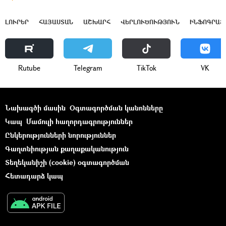
ԼՈՒՐԵՐ
ՀԱՅԱՍՏԱՆ
ԱՇԽԱՐՀ
ՎԵՐԼՈՒԾՈՒԹՅՈՒՆ
ԻՆՖՈԳՐԱՖ
Rutube
Telegram
ТikТоk
VK
Նախագծի մասին
Օգտագործման կանոնները
Կապ
Մամուլի հաղորդագրություններ
Ընկերությունների նորություններ
Գաղտնիության քաղաքականություն
Տեղեկանիշի (cookie) օգտագործման
Հետադարձ կապ