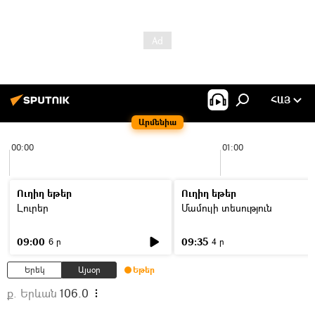
ՀԱՅ
Արմենիա
00:00
01:00
Ուղիղ եթեր
Ուղիղ եթեր
Լուրեր
Մամուլի տեսություն
09:00
09:35
6 ր
4 ր
Երեկ
Այսօր
Եթեր
ք. Երևան
106.0