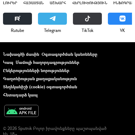
ԼՈՒՐԵՐ
ՀԱՅԱՍՏԱՆ
ԱՇԽԱՐՀ
ՎԵՐԼՈՒԾՈՒԹՅՈՒՆ
ԻՆՖՈԳՐԱՖ
Rutube
Telegram
ТikТоk
VK
Նախագծի մասին
Օգտագործման կանոնները
Կապ
Մամուլի հաղորդագրություններ
Ընկերությունների նորություններ
Գաղտնիության քաղաքականություն
Տեղեկանիշի (cookie) օգտագործման
Հետադարձ կապ
© 2026 Sputnik Բոլոր իրավունքները պաշտպանված
են. 18+