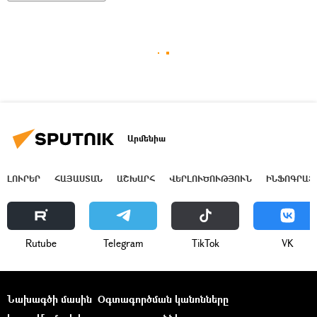
Արմենիա
ԼՈՒՐԵՐ
ՀԱՅԱՍՏԱՆ
ԱՇԽԱՐՀ
ՎԵՐԼՈՒԾՈՒԹՅՈՒՆ
ԻՆՖՈԳՐԱՖ
Rutube
Telegram
ТikТоk
VK
Նախագծի մասին
Օգտագործման կանոնները