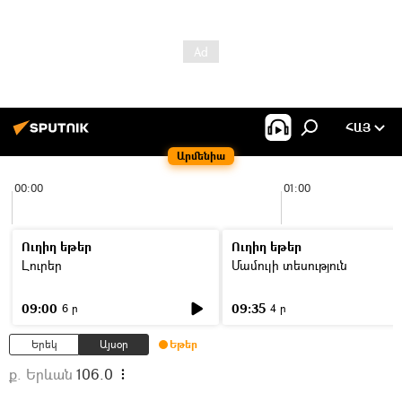
ՀԱՅ
Արմենիա
00:00
01:00
Ուղիղ եթեր
Ուղիղ եթեր
Լուրեր
Մամուլի տեսություն
09:00
09:35
6 ր
4 ր
Երեկ
Այսօր
Եթեր
ք. Երևան
106.0