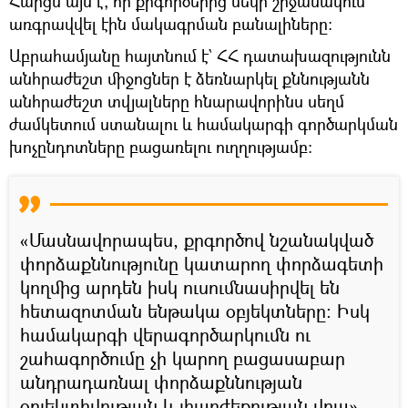
Հարցն այն է, որ քրգործերից մեկի շրջանակում
առգրավվել էին մակագրման բանալիները։
Աբրահամյանը հայտնում է` ՀՀ դատախազությունն
անհրաժեշտ միջոցներ է ձեռնարկել քննությանն
անհրաժեշտ տվյալները հնարավորինս սեղմ
ժամկետում ստանալու և համակարգի գործարկման
խոչընդոտները բացառելու ուղղությամբ։
«Մասնավորապես, քրգործով նշանակված
փորձաքննությունը կատարող փորձագետի
կողմից արդեն իսկ ուսումնասիրվել են
հետազոտման ենթակա օբյեկտները։ Իսկ
համակարգի վերագործարկումն ու
շահագործումը չի կարող բացասաբար
անդրադառնալ փորձաքննության
օբյեկտիվության և լիարժեքության վրա»,–