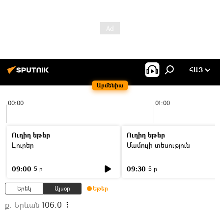
ՀԱՅ
Արմենիա
00:00
01:00
Ուղիղ եթեր
Ուղիղ եթեր
Լուրեր
Մամուլի տեսություն
09:00
09:30
5 ր
5 ր
Երեկ
Այսօր
Եթեր
ք. Երևան
106.0