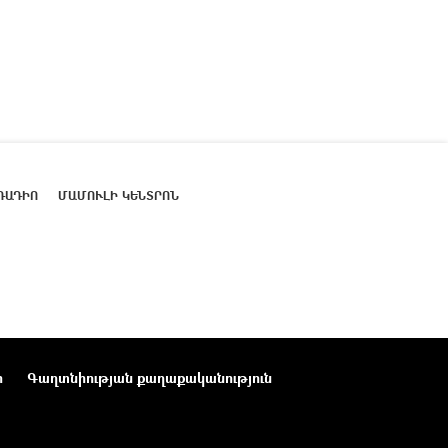
ՌԱԴԻՈ
ՄԱՄՈՒԼԻ ԿԵՆՏՐՈՆ
ր
Գաղտնիության քաղաքականություն