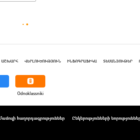
ԱՇԽԱՐՀ
ՎԵՐԼՈՒԾՈՒԹՅՈՒՆ
ԻՆՖՈԳՐԱՖԻԿԱ
ՏԵՍԱՆՅՈՒԹԵՐ
Odnoklassniki
Մամուլի հաղորդագրություններ
Ընկերությունների նորություննե