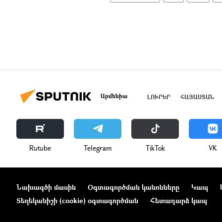
Արմենիա
ԼՈՒՐԵՐ
ՀԱՅԱՍՏԱՆ
Rutube
Telegram
ТikТоk
VK
Նախագծի մասին
Օգտագործման կանոնները
Կապ
Տեղեկանիշի (cookie) օգտագործման
Հետադարձ կապ