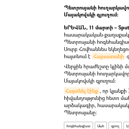
Պետրոսյանի հուղարկավոր
Մայակովսկի գյուղում։
ԵՐԵՎԱՆ, 11 մարտի – Sput
հասարակական-քաղաքակա
Պետրոսյանի հոգեհանգիստը
Սուրբ Հովհաննես եկեղեցու
հայտնում է
Հայաստանի
գ
Վերջին հրաժեշտը կլինի մար
Պետրոսյանի հուղարկավոր
Մայակովսկի գյուղում։
Հայտնել էինք
, որ կյանք
հիվանդությունից հետո մ
արձակագիր, հասարակակ
Պետրոսյանը։
հոգեհանգիստ
Մահ
գրող
Ա