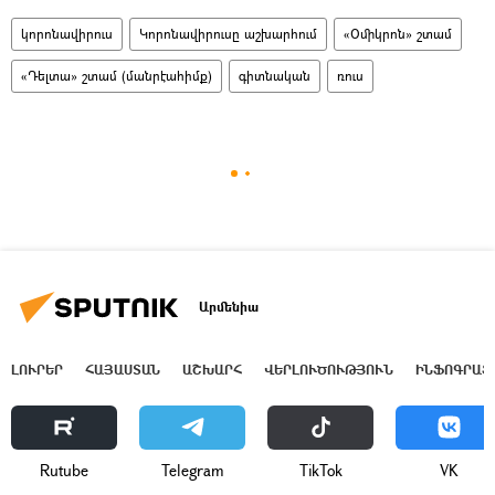
կորոնավիրուս
Կորոնավիրուսը աշխարհում
«Օմիկրոն» շտամ
«Դելտա» շտամ (մանրէահիմք)
գիտնական
ռուս
Արմենիա
ԼՈՒՐԵՐ
ՀԱՅԱՍՏԱՆ
ԱՇԽԱՐՀ
ՎԵՐԼՈՒԾՈՒԹՅՈՒՆ
ԻՆՖՈԳՐԱՖ
Rutube
Telegram
ТikТоk
VK