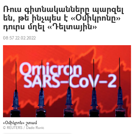
Ռուս գիտնականները պարզել
են, թե ինչպես է «Օմիկրոնը»
դուրս մղել «Դելտային»
08:57 22.02.2022
«Օմիկրոն» շտամ
©
REUTERS
/ Dado Ruvic