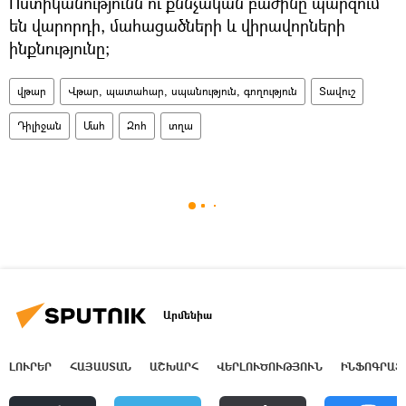
Ոստիկանությունն ու քննչական բաժինը պարզում
են վարորդի, մահացածների և վիրավորների
ինքնությունը;
վթար
Վթար, պատահար, սպանություն, գողություն
Տավուշ
Դիլիջան
Մահ
Զոհ
տղա
Արմենիա
ԼՈՒՐԵՐ
ՀԱՅԱՍՏԱՆ
ԱՇԽԱՐՀ
ՎԵՐԼՈՒԾՈՒԹՅՈՒՆ
ԻՆՖՈԳՐԱՖ