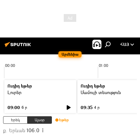
ՀԱՅ
Արմենիա
00:00
01:00
Ուղիղ եթեր
Ուղիղ եթեր
Լուրեր
Մամուլի տեսություն
09:00
09:35
6 ր
4 ր
Երեկ
Այսօր
Եթեր
ք. Երևան
106.0