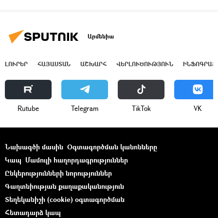
Արմենիա
ԼՈՒՐԵՐ
ՀԱՅԱՍՏԱՆ
ԱՇԽԱՐՀ
ՎԵՐԼՈՒԾՈՒԹՅՈՒՆ
ԻՆՖՈԳՐԱՖ
Rutube
Telegram
ТikТоk
VK
Նախագծի մասին
Օգտագործման կանոնները
Կապ
Մամուլի հաղորդագրություններ
Ընկերությունների նորություններ
Գաղտնիության քաղաքականություն
Տեղեկանիշի (cookie) օգտագործման
Հետադարձ կապ