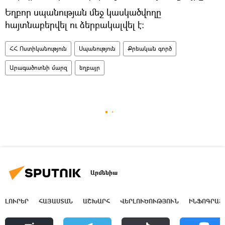
Եղբոր սպանության մեջ կասկածվողը
հայտնաբերվել ու ձերբակալվել է։
ՀՀ Ոստիկանություն
Սպանություն
Քրեական գործ
Արագածոտնի մարզ
եղբայր
Արմենիա
ԼՈՒՐԵՐ
ՀԱՅԱՍՏԱՆ
ԱՇԽԱՐՀ
ՎԵՐԼՈՒԾՈՒԹՅՈՒՆ
ԻՆՖՈԳՐԱՖ