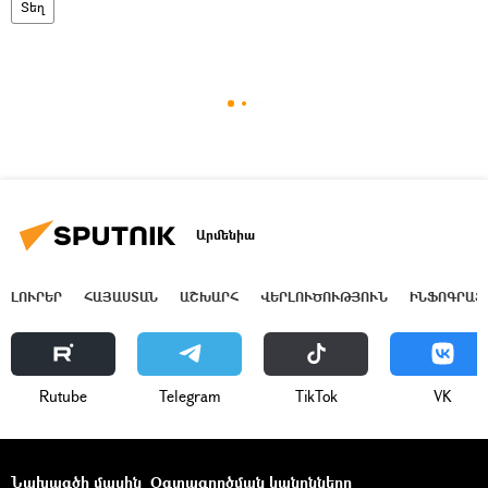
Տեղ
Արմենիա
ԼՈՒՐԵՐ
ՀԱՅԱՍՏԱՆ
ԱՇԽԱՐՀ
ՎԵՐԼՈՒԾՈՒԹՅՈՒՆ
ԻՆՖՈԳՐԱՖ
Rutube
Telegram
ТikТоk
VK
Նախագծի մասին
Օգտագործման կանոնները