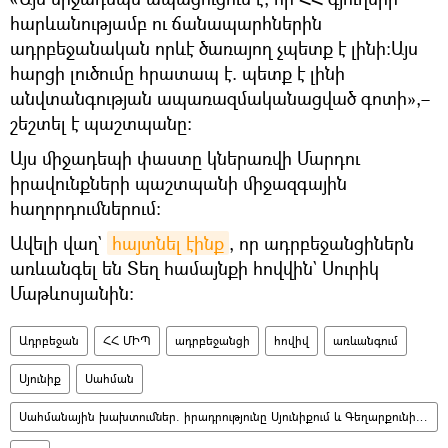
հարևանությամբ ու ճանապարհներին
ադրբեջանական որևէ ծառայող չպետք է լինի:Այս
հարցի լուծումը հրատապ է. պետք է լինի
անվտանգության ապառազմականացված գոտի»,–
շեշտել է պաշտպանը։
Այս միջադեպի փաստը կներառվի Մարդու
իրավունքների պաշտպանի միջազգային
հաղորդումներում։
Ավելի վաղ`
հայտնել էինք
, որ ադրբեջանցիներն
առևանգել են Տեղ համայնքի հովվին` Սուրիկ
Մաթևոսյանին։
Ադրբեջան
ՀՀ ՄԻՊ
ադրբեջանցի
հովիվ
առևանգում
Սյունիք
Սահման
Սահմանային խախտումներ. իրադրությունը Սյունիքում և Գեղարքունիքում