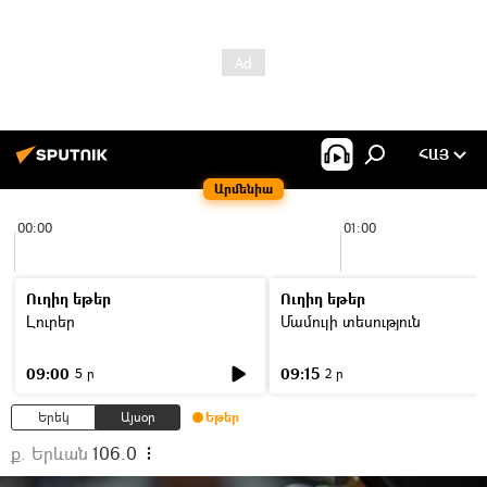
ՀԱՅ
Արմենիա
00:00
01:00
Ուղիղ եթեր
Ուղիղ եթեր
Լուրեր
Մամուլի տեսություն
09:00
09:15
5 ր
2 ր
Երեկ
Այսօր
Եթեր
ք. Երևան
106.0