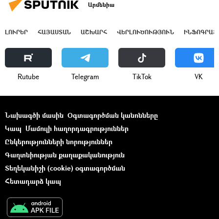
Արմենիա
ԼՈՒՐԵՐ
ՀԱՅԱՍՏԱՆ
ԱՇԽԱՐՀ
ՎԵՐԼՈՒԾՈՒԹՅՈՒՆ
ԻՆՖՈԳՐԱՖ
Rutube
Telegram
ТikТоk
VK
Նախագծի մասին
Օգտագործման կանոնները
Կապ
Մամուլի հաղորդագրություններ
Ընկերությունների նորություններ
Գաղտնիության քաղաքականություն
Տեղեկանիշի (cookie) օգտագործման
Հետադարձ կապ