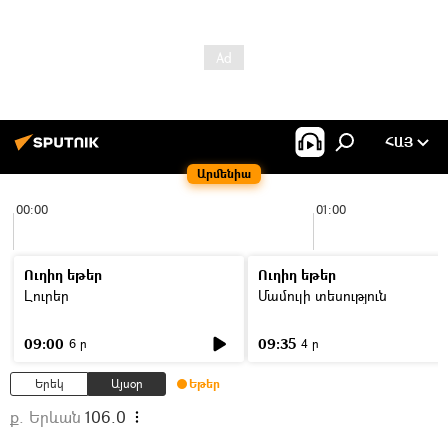
ՀԱՅ
Արմենիա
00:00
01:00
Ուղիղ եթեր
Ուղիղ եթեր
Լուրեր
Մամուլի տեսություն
09:00
09:35
6 ր
4 ր
Երեկ
Այսօր
Եթեր
ք. Երևան
106.0