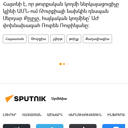
Հայտնի է, որ թուրքական կողմի ներկայացուցիչը
կլինի ԱՄՆ-ում Թուրքիայի նախկին դեսպան
Սերդար Քըլըչը, հայկական կողմինը` ԱԺ
փոխնախագահ Ռուբեն Ռուբինյանը։
Հայաստան
Թուրքիա
չվերթ
թռիչք
Քաղավիացիա
Արմենիա
ԼՈՒՐԵՐ
ՀԱՅԱՍՏԱՆ
ԱՇԽԱՐՀ
ՎԵՐԼՈՒԾՈՒԹՅՈՒՆ
ԻՆՖՈԳՐԱՖ