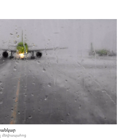
սանկար
լ մեդիապահոց