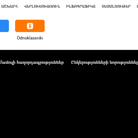
ԱՇԽԱՐՀ
ՎԵՐԼՈՒԾՈՒԹՅՈՒՆ
ԻՆՖՈԳՐԱՖԻԿԱ
ՏԵՍԱՆՅՈՒԹԵՐ
Odnoklassniki
Մամուլի հաղորդագրություններ
Ընկերությունների նորություննե