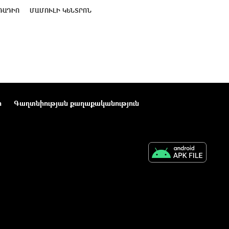
ՌԱԴԻՈ
ՄԱՄՈՒԼԻ ԿԵՆՏՐՈՆ
ր
Գաղտնիության քաղաքականություն