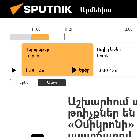
Արմենիա
11:00
11:21
12:00
Ուղիղ եթեր
Ուղիղ եթեր
Լուրեր
Լուրեր
Եթեր
11:00
13:00
12 ր
46 ր
Երեկ
Այսօր
Աշխարհում 
թռիչքներ են
«Օմիկրոնի»
պատճառով