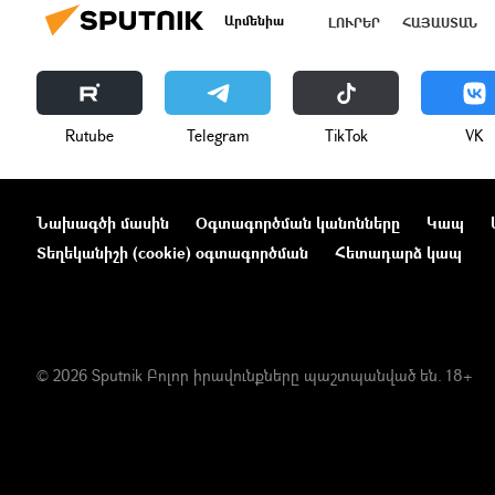
Արմենիա
ԼՈՒՐԵՐ
ՀԱՅԱՍՏԱՆ
Rutube
Telegram
ТikТоk
VK
Նախագծի մասին
Օգտագործման կանոնները
Կապ
Տեղեկանիշի (cookie) օգտագործման
Հետադարձ կապ
© 2026 Sputnik Բոլոր իրավունքները պաշտպանված են. 18+