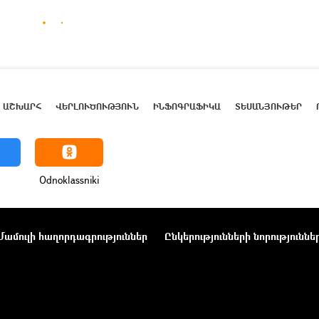
ԱՇԽԱՐՀ
ՎԵՐԼՈՒԾՈՒԹՅՈՒՆ
ԻՆՖՈԳՐԱՖԻԿԱ
ՏԵՍԱՆՅՈՒԹԵՐ
Odnoklassniki
Մամուլի հաղորդագրություններ
Ընկերությունների նորություննե