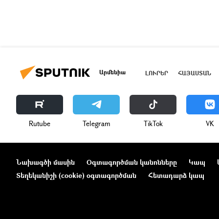
Արմենիա
ԼՈՒՐԵՐ
ՀԱՅԱՍՏԱՆ
Rutube
Telegram
ТikТоk
VK
Նախագծի մասին
Օգտագործման կանոնները
Կապ
Տեղեկանիշի (cookie) օգտագործման
Հետադարձ կապ