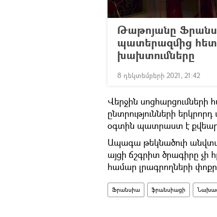
Թաթոյանը Ֆրանսիա
պատերազմից հետո
խախտումները
8 դեկտեմբերի 2021, 21:42
Վերջին սոցհարցումների
ընտրությունների երկրորդ 
օգտին պատրաստ է քվեարկ
Ապագա թեկնածուի անվտան
այցի ճշգրիտ ծրագիրը չի 
համար լրագրողների փոքր
Ֆրանսիա
ֆրանսիացի
Նախա