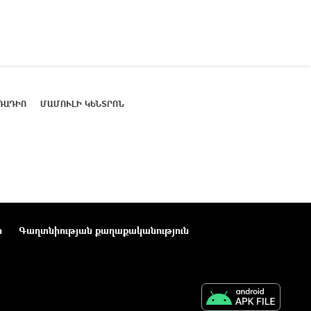
ՌԱԴԻՈ
ՄԱՄՈՒԼԻ ԿԵՆՏՐՈՆ
ր
Գաղտնիության քաղաքականություն