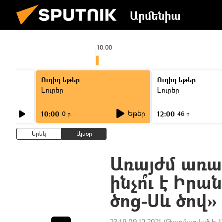
Արմենիա
10:00
Ուղիղ եթեր
Ուղիղ եթեր
Լուրեր
Լուրեր
Եթեր
10:00
12:00
0 ր
46 ր
Երեկ
Այսօր
Առայժմ առ
ինչո՞ւ է Իր
ծոց-Սև ծով
23:19 09.12.2021
(Թարմացված է:
1