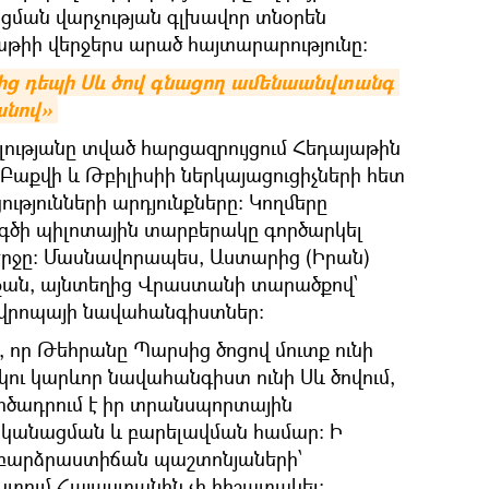
ցման վարչության գլխավոր տնօրեն
իի վերջերս արած հայտարարությունը։
ից դեպի Սև ծով գնացող ամենաանվտանգ 
անով»
ությանը տված հարցազրույցում Հեդայաթին
ն Բաքվի և Թբիլիսիի ներկայացուցիչների հետ
ւթյունների արդյունքները: Կողմերը
գծի պիլոտային տարբերակը գործարկել
վերջը: Մասնավորապես, Աստարից (Իրան)
ջան, այնտեղից Վրաստանի տարածքով՝
 Եվրոպայի նավահանգիստներ։
, որ Թեհրանը Պարսից ծոցով մուտք ունի
կու կարևոր նավահանգիստ ունի Սև ծովում,
ործադրում է իր տրանսպորտային
կանացման և բարելավման համար: Ի
լ բարձրաստիճան պաշտոնյաների՝
տում Հայաստանին չի հիշատակել։