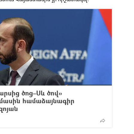
արսից ծոց–Սև ծով»
 մասին համաձայնագիր
զոյան