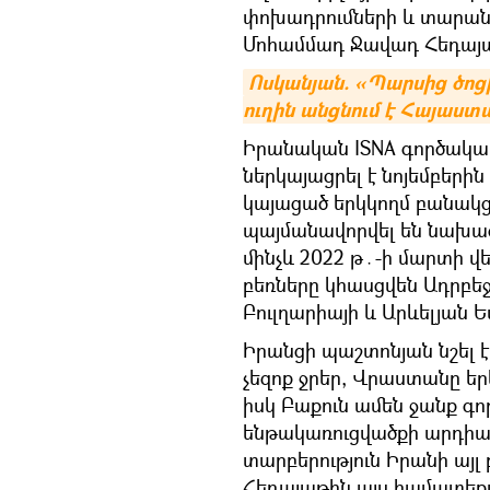
փոխադրումների և տարան
Մոհամմադ Ջավադ Հեդայաթ
Ոսկանյան. «Պարսից ծոց
ուղին անցնում է Հայաստ
Իրանական ISNA գործակալ
ներկայացրել է նոյեմբերի
կայացած երկկողմ բանակցո
պայմանավորվել են նախա
մինչև 2022 թ․-ի մարտի 
բեռները կհասցվեն Ադրբե
Բուլղարիայի և Արևելյան
Իրանցի պաշտոնյան նշել է
չեզոք ջրեր, Վրաստանը եր
իսկ Բաքուն ամեն ջանք գ
ենթակառուցվածքի արդիա
տարբերություն Իրանի այ
Հեդայաթին այս համատեքս