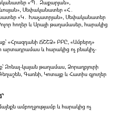
փականատեր «Պ․ Զաքարյան»,
ոսյան», Սեփականատեր «Հ․
անատեր «Կ․ Խաչատրյան», Սեփականատեր
Բոլոր հողեր և Արայի թաղամասեր, հարակից
ք՝ «Հրազդանի ՃՇՇՁ» ԲԲԸ, «Ամբերդ»
ի արտադրամաս և հարակից ոչ բնակիչ-
՝ Զոնալ-կայան թաղամաս, Ձորաղբյուրի
եղաշեն, Գառնի, Կոտայք և Հատիս գյուղեր
մ՝
յնքն ամբողջությամբ և հարակից ոչ