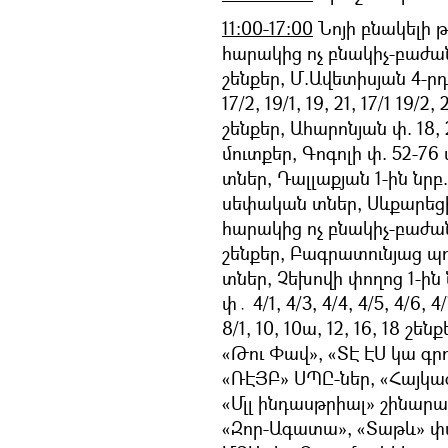
11:00-17:00
Նոյի բնակելի 
հարակից ոչ բնակիչ-բաժանո
շենքեր, Մ.Ավետիսյան 4-րդ 
17/2, 19/1, 19, 21, 17/1 19/2
շենքեր, Ահարոնյան փ. 18, 
մուտքեր, Գոգոլի փ. 52-7
տներ, Դալլաքյան 1-ին նրբ
սեփական տներ, Սևքարեցի
հարակից ոչ բնակիչ-բաժանո
շենքեր, Բագրատունյաց պ
տներ, Չեխովի փողոց 1-ի
փ․ 4/1, 4/3, 4/4, 4/5, 4/6
8/1, 10, 10ա, 12, 16, 18 
«Թու Փավ», «ՏԷ ԷՍ կա գր
«ՌԷՅԲ» ՍՊԸ-ներ, «Հայկա
«Մլլ ինդասթրիալ» շինարա
«Զոր-Ագատա», «Տաթև» փա