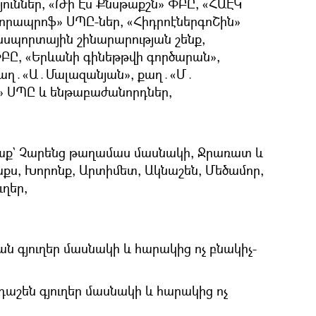
թյուններ, «Թի Էս Քնսթաքշն» ՓԲԸ, «ՀԱԷԿ
կորապրոֆ» ՍՊԸ-ներ, «ՀիդրոէներգոՇին»
սպորտային շինարարության շենք,
Ը, «Երևանի գինեթթվի գործարան»,
քաղ․«Ա․Մալազանյան», քաղ․«Մ․
» ՍՊԸ և ենթաբաժանորդներ,
աք` Չարենց թաղամաս մասնակի, Ջրառատ և
աքս, Խորոնք, Արտիմետ, Ակնաշեն, Մեծամոր,
ղեր,
ն գյուղեր մասնակի և հարակից ոչ բնակիչ-
դաշեն գյուղեր մասնակի և հարակից ոչ