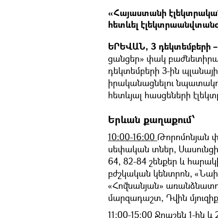
«Հայաստանի էլեկտրական 
հետևել էլեկտրաանվտանգ
ԵՐԵՎԱՆ, 3 դեկտեմբերի – 
ցանցեր» փակ բաժնետիր
դեկտեմբերի 3-ին պլանա
իրականացնելու նպատակ
հետևյալ հասցեների էլե
Երևան քաղաքում՝
10:00-16:00
Թորոմոնյան փ.
սեփական տներ, Սասունցի
64, 82-84 շենքեր և հարա
բժշկական կենտրոն, «Նաի
«Հովնանյան» առանձնատո
մարզադաշտ, Դվին մյուզիք 
11:00-15:00
Ջրաշեն 1-ին և 