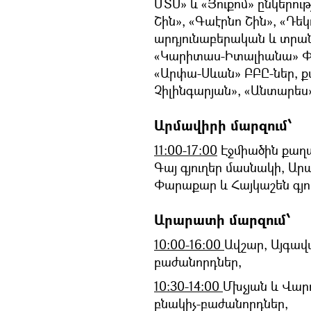
ՄՏՍ» և «Յուքոմ» ընկերու
Շին», «Գաէրնո Շին», «Դե
արդյունաբերական և տրան
«Կարիտաս-Իտալիանա» ՓԲ
«Արփա-Սևան» ԲԲԸ-ներ, 
Չիլինգարյան», «Անտարես
Արմավիրի մարզում՝
11։00-17։00
Էջմիածին քաղ
Գայ գյուղեր մասնակի, Ար
Փարաքար և Հայկաշեն գյու
Արարատի մարզում՝
10:00-16:00
Ավշար, Այգավա
բաժանորդներ,
10:30-14:00
Մխչյան և Վար
բնակիչ-բաժանորդներ,