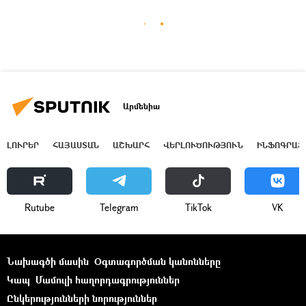
Արմենիա
ԼՈՒՐԵՐ
ՀԱՅԱՍՏԱՆ
ԱՇԽԱՐՀ
ՎԵՐԼՈՒԾՈՒԹՅՈՒՆ
ԻՆՖՈԳՐԱՖ
Rutube
Telegram
ТikТоk
VK
Նախագծի մասին
Օգտագործման կանոնները
Կապ
Մամուլի հաղորդագրություններ
Ընկերությունների նորություններ