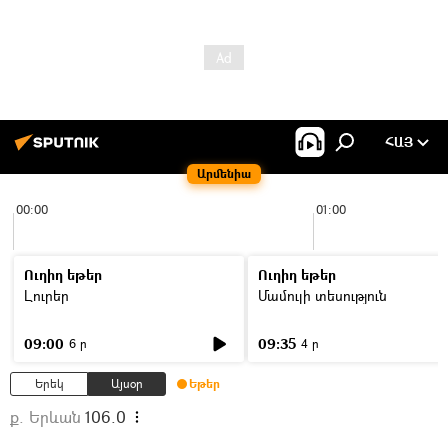
ՀԱՅ
Արմենիա
00:00
01:00
Ուղիղ եթեր
Ուղիղ եթեր
Լուրեր
Մամուլի տեսություն
09:00
09:35
6 ր
4 ր
Երեկ
Այսօր
Եթեր
ք. Երևան
106.0