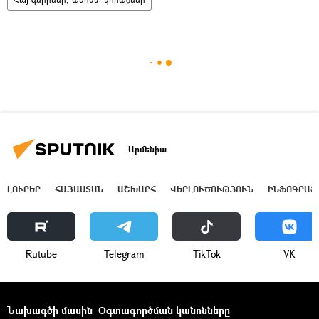
Արմենիա
ԼՈՒՐԵՐ
ՀԱՅԱՍՏԱՆ
ԱՇԽԱՐՀ
ՎԵՐԼՈՒԾՈՒԹՅՈՒՆ
ԻՆՖՈԳՐԱՖ
Rutube
Telegram
ТikТоk
VK
Նախագծի մասին
Օգտագործման կանոնները