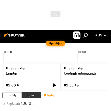
ՀԱՅ
Արմենիա
00:00
01:00
Ուղիղ եթեր
Ուղիղ եթեր
Լուրեր
Մամուլի տեսություն
09:00
09:35
6 ր
4 ր
Երեկ
Այսօր
Եթեր
ք. Երևան
106.0