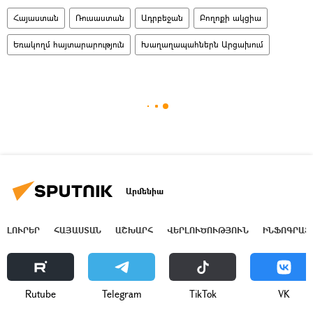
Հայաստան
Ռուսաստան
Ադրբեջան
Բողոքի ակցիա
Եռակողմ հայտարարություն
Խաղաղապահներն Արցախում
Արմենիա
ԼՈՒՐԵՐ
ՀԱՅԱՍՏԱՆ
ԱՇԽԱՐՀ
ՎԵՐԼՈՒԾՈՒԹՅՈՒՆ
ԻՆՖՈԳՐԱՖ
Rutube
Telegram
ТikТоk
VK