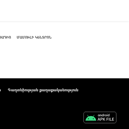
ՌԱԴԻՈ
ՄԱՄՈՒԼԻ ԿԵՆՏՐՈՆ
ր
Գաղտնիության քաղաքականություն