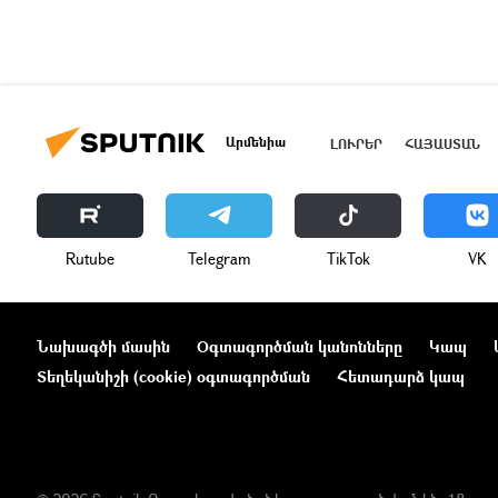
Արմենիա
ԼՈՒՐԵՐ
ՀԱՅԱՍՏԱՆ
Rutube
Telegram
ТikТоk
VK
Նախագծի մասին
Օգտագործման կանոնները
Կապ
Տեղեկանիշի (cookie) օգտագործման
Հետադարձ կապ