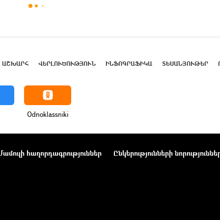
ԱՇԽԱՐՀ
ՎԵՐԼՈՒԾՈՒԹՅՈՒՆ
ԻՆՖՈԳՐԱՖԻԿԱ
ՏԵՍԱՆՅՈՒԹԵՐ
Odnoklassniki
Մամուլի հաղորդագրություններ
Ընկերությունների նորություննե