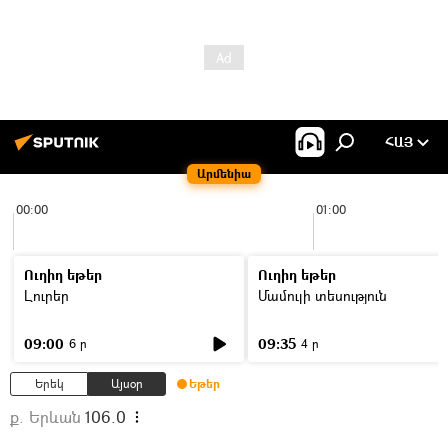
ՀԱՅ
Արմենիա
00:00
01:00
Ուղիղ եթեր
Ուղիղ եթեր
Լուրեր
Մամուլի տեսություն
09:00
09:35
6 ր
4 ր
Երեկ
Այսօր
Եթեր
ք. Երևան
106.0