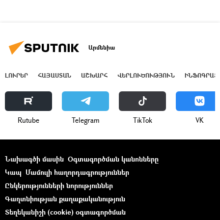
Արմենիա
ԼՈՒՐԵՐ
ՀԱՅԱՍՏԱՆ
ԱՇԽԱՐՀ
ՎԵՐԼՈՒԾՈՒԹՅՈՒՆ
ԻՆՖՈԳՐԱՖ
Rutube
Telegram
ТikТоk
VK
Նախագծի մասին
Օգտագործման կանոնները
Կապ
Մամուլի հաղորդագրություններ
Ընկերությունների նորություններ
Գաղտնիության քաղաքականություն
Տեղեկանիշի (cookie) օգտագործման