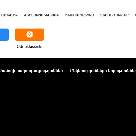
ԱՇԽԱՐՀ
ՎԵՐԼՈՒԾՈՒԹՅՈՒՆ
ԻՆՖՈԳՐԱՖԻԿԱ
ՏԵՍԱՆՅՈՒԹԵՐ
Odnoklassniki
Մամուլի հաղորդագրություններ
Ընկերությունների նորություննե