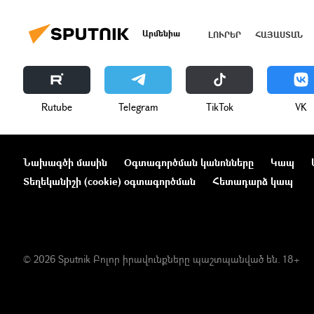
Արմենիա
ԼՈՒՐԵՐ
ՀԱՅԱՍՏԱՆ
Rutube
Telegram
ТikТоk
VK
Նախագծի մասին
Օգտագործման կանոնները
Կապ
Տեղեկանիշի (cookie) օգտագործման
Հետադարձ կապ
© 2026 Sputnik Բոլոր իրավունքները պաշտպանված են. 18+