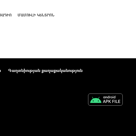
ՌԱԴԻՈ
ՄԱՄՈՒԼԻ ԿԵՆՏՐՈՆ
ր
Գաղտնիության քաղաքականություն