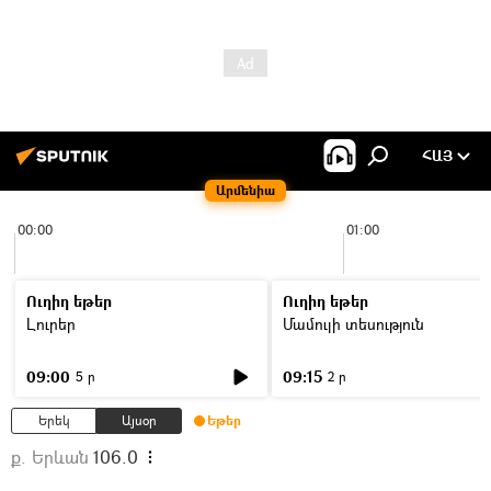
ՀԱՅ
Արմենիա
00:00
01:00
Ուղիղ եթեր
Ուղիղ եթեր
Լուրեր
Մամուլի տեսություն
09:00
09:15
5 ր
2 ր
Երեկ
Այսօր
Եթեր
ք. Երևան
106.0