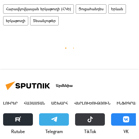
Հարավկովկասյան երկաթուղի (ՀԿԵ)
Ցուցահանդես
Երևան
երկաթուղի
Տեսանյութեր
Արմենիա
ԼՈՒՐԵՐ
ՀԱՅԱՍՏԱՆ
ԱՇԽԱՐՀ
ՎԵՐԼՈՒԾՈՒԹՅՈՒՆ
ԻՆՖՈԳՐԱՖ
Rutube
Telegram
ТikТоk
VK