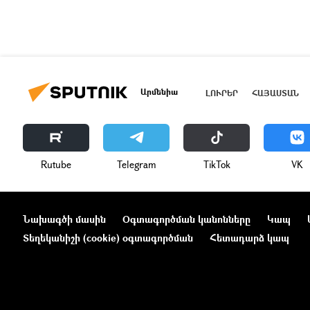
Արմենիա
ԼՈՒՐԵՐ
ՀԱՅԱՍՏԱՆ
Rutube
Telegram
ТikТоk
VK
Նախագծի մասին
Օգտագործման կանոնները
Կապ
Տեղեկանիշի (cookie) օգտագործման
Հետադարձ կապ