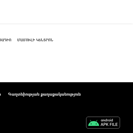
ՌԱԴԻՈ
ՄԱՄՈՒԼԻ ԿԵՆՏՐՈՆ
ր
Գաղտնիության քաղաքականություն