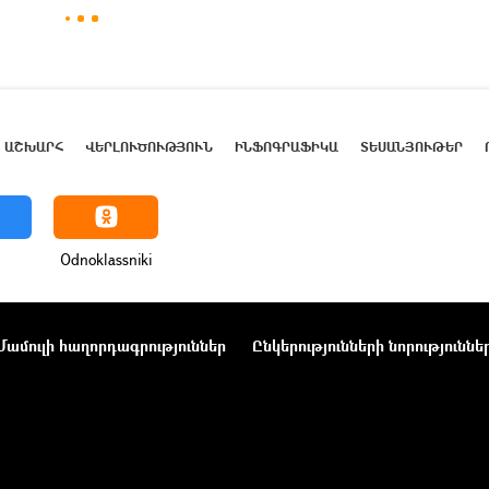
ԱՇԽԱՐՀ
ՎԵՐԼՈՒԾՈՒԹՅՈՒՆ
ԻՆՖՈԳՐԱՖԻԿԱ
ՏԵՍԱՆՅՈՒԹԵՐ
Odnoklassniki
Մամուլի հաղորդագրություններ
Ընկերությունների նորություննե