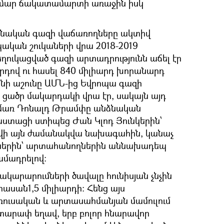
 համար ճակատամարտի առաջին իսկ
 բնական գազի վաճառողները ակտիվ
պական շուկաների վրա 2018-2019
ղուկացված գազի արտադրությունն աճել էր
րդով ու հասել 840 միլիարդ խորանարդ
անի աշունը ԱՄՆ-ից Եվրոպա գազի
ցածր մակարդակի վրա էր, սակայն այդ
մառ Դոնալդ Թրամփը անձնական
տացի ստիպեց Ժան Կլոդ Յունկերին՝
վի այն ժամանակվա նախագահին, կանաչ
մներին՝ արտահանողներին աննախադեպ
ամադրելով։
կարարումների ծավալը հունիսյան չնչին
հասան1,5 միլիարդի: Հենց այս
ռուսական և արտասահմանյան մամուլում
արափ եղավ, երբ բոլոր հնարավոր