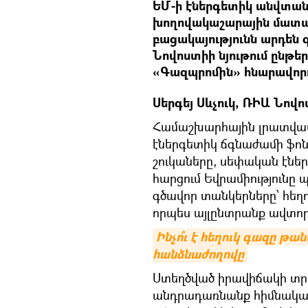
ԵՄ-ի էներգետիկ անվտան
խողովակաշարային մատա
բացակայությունն արդեն 
Նովոստիի նյութում ընթե
«Գազպրոմին» հնարավորու
Սերգեյ Սևչուկ, ՌԻԱ Նով
Համաշխարհային լրատվամի
էներգետիկ ճգնաժամի ֆոն
շուկաները, սեփական էն
հարցում Եվրամիությունը պ
գծավոր տանկերները՝ հեղո
որպես այլընտրանք ավտոր
Ինչո՞ւ է հեղուկ գազը թ
հանձնաժողովը
Ստեղծված իրավիճակի տրա
անդրադառնանք հիմնական 