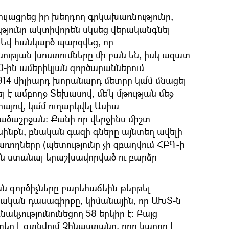
ուլացրեց իր խեղդող գրկախառնությունը,
յունը ակտիվորեն սկսեց վերականգնել
Եվ հանկարծ պարզվեց, որ
նության խոստումները մի բան են, իսկ ազատ
020-ին ամերիկյան գործարաններում
14 միլիարդ խորանարդ մետրը կա՛մ մնացել
ռել է ամբողջ Տեխասով, մե՛կ մթության մեջ
այով, կա՛մ ուղարկվել Ասիա-
ծաշրջան: Քանի որ վերջինս միշտ
յսինքն, բնական գազի գները այնտեղ ավելի
ռողները (պետությունը չի զբաղվում ՀԲԳ-ի
ն ստանալ երաշխավորված ու բարձր
 գործիչները բարեհաճեին թերթել
ական դասագիրքը, կիմանային, որ ԱԽՏ-ն
նակչությունունեցող 58 երկիր է: Բայց
եղ է գտնվում Չինաստանը, որը կարող է