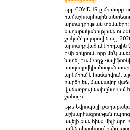
Երբ COVID-19-ը մի փոքր թ
համաշխարհային տնտեսութ
արտադրության տեմպերը: 
քաղաքականությունն ու օգ
շուկան՝ բոլորովին այլ։ 2
արտադրված ռեկորդային 9
է մի երկրում, որը մե՛կ սա
նստել է ամբողջ Կալիֆոռնի
խաղաղօվկիանոսյան տարա
պրեմիում է համարվում, ա
բարձր են, մասնավոր վաճա
վաճառքով) նախընտրում ե
շահույթ:
Եթե Եվրոպայի քաղաքական
աշխարհագրության դպրոց
ավելի քան հինգ միլիարդ բ
ամենակարևորը՝ հենց այստ