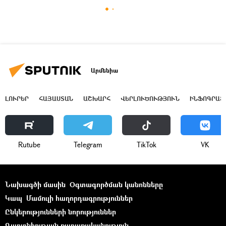
Արմենիա
ԼՈՒՐԵՐ
ՀԱՅԱՍՏԱՆ
ԱՇԽԱՐՀ
ՎԵՐԼՈՒԾՈՒԹՅՈՒՆ
ԻՆՖՈԳՐԱՖ
Rutube
Telegram
ТikТоk
VK
Նախագծի մասին
Օգտագործման կանոնները
Կապ
Մամուլի հաղորդագրություններ
Ընկերությունների նորություններ
Գաղտնիության քաղաքականություն