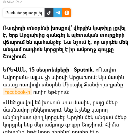
©
Mike Reid
Բաժանորդագրվել
Ռադիոյի տնօրենի խոսքով` վերջին կաթիլը լցվել
է, երբ Արցախից զանգել և պետական տուրքերի
վճարում են պահանջել։ Նա նշում է, որ արդեն մեկ
անգամ ռադիոն կորցրել է իր ամբողջ գույքը
Շուշիում։
ԵՐԵՎԱՆ, 15 սեպտեմբերի - Sputnik.
«Ռադիո
Ավրորան» այլևս չի սփռվի Արցախում։ Այս մասին
ասաց ռադիոյի տնօրեն Միքայել Ջանփոլադյանը
Facebook-ի
ուղիղ եթերում։
«Մեծ ցավով եմ խոսում սրա մասին, բայց մենք
մասնավոր ընկերություն ենք և չենք կարող
անընդհատ փող կորցնել։ Արդեն մեկ անգամ մենք
կորցրել ենք մեր ամբողջ գույքը Շուշիում։ Հիմա
չգիտենք` եթե նորը բերենք` որտեղ ենք