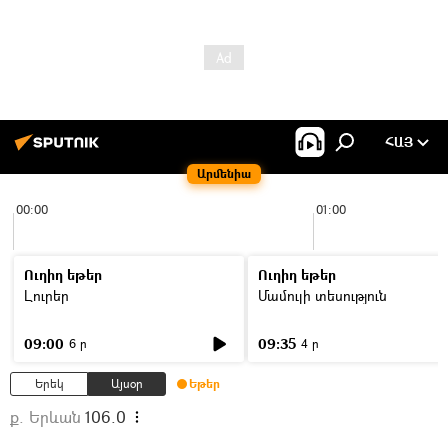
ՀԱՅ
Արմենիա
00:00
01:00
Ուղիղ եթեր
Ուղիղ եթեր
Լուրեր
Մամուլի տեսություն
09:00
09:35
6 ր
4 ր
Երեկ
Այսօր
Եթեր
ք. Երևան
106.0