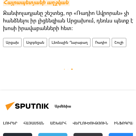
Հայրապետյանի աղջկան
Ջանփոլադյանը շեշտեց, որ «Ռադիո Ավրորան» չի
հանձնելու իր լիցենզիան Արցախում, դեռևս պետք է
խոսի իրավաբանների հետ։
Արցախ
Ադրբեջան
Լեռնային Ղարաբաղ
Ռադիո
Շուշի
Արմենիա
ԼՈՒՐԵՐ
ՀԱՅԱՍՏԱՆ
ԱՇԽԱՐՀ
ՎԵՐԼՈՒԾՈՒԹՅՈՒՆ
ԻՆՖՈԳՐԱՖ