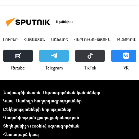
Արմենիա
ԼՈՒՐԵՐ
ՀԱՅԱՍՏԱՆ
ԱՇԽԱՐՀ
ՎԵՐԼՈՒԾՈՒԹՅՈՒՆ
ԻՆՖՈԳՐԱՖ
Rutube
Telegram
ТikТоk
VK
Նախագծի մասին
Օգտագործման կանոնները
Կապ
Մամուլի հաղորդագրություններ
Ընկերությունների նորություններ
Գաղտնիության քաղաքականություն
Տեղեկանիշի (cookie) օգտագործման
Հետադարձ կապ