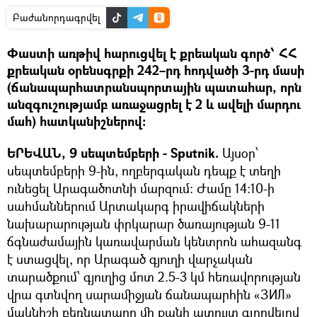
Բաժանորդագրվել
Փաստի առթիվ հարուցվել է քրեական գործ՝ ՀՀ
քրեական օրենսգրքի 242–րդ հոդվածի 3-րդ մասի
(ճանապարհատրանսպորտային պատահար, որն
անզգուշությամբ առաջացրել է 2 և ավելի մարդու
մահ) հատկանիշներով։
ԵՐԵՎԱՆ, 9 սեպտեմբերի - Sputnik.
Այսօր՝
սեպտեմբերի 9-ին, ողբերգական դեպք է տեղի
ունեցել Արագածոտնի մարզում։ Ժամը 14։10-ի
սահմաններում Արտակարգ իրավիճակների
նախարարության փրկարար ծառայության 9-11
ճգնաժամային կառավարման կենտրոն ահազանգ
է ստացվել, որ Արագած գյուղի վարչական
տարածքում՝ գյուղից մոտ 2.5-3 կմ հեռավորության
վրա գտնվող սարամիջյան ճանապարհին «ЗИЛ»
մակնիշի բեռնատարը մի քանի պտույտ գլորվելով