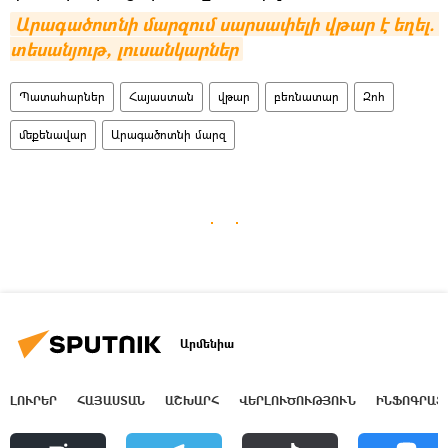
Արագածոտնի մարզում սարսափելի վթար է եղել. 
տեսանյութ, լուսանկարներ
Պատահարներ
Հայաստան
վթար
բեռնատար
Զոհ
մեքենավար
Արագածոտնի մարզ
Արմենիա
ԼՈՒՐԵՐ
ՀԱՅԱՍՏԱՆ
ԱՇԽԱՐՀ
ՎԵՐԼՈՒԾՈՒԹՅՈՒՆ
ԻՆՖՈԳՐԱՖ