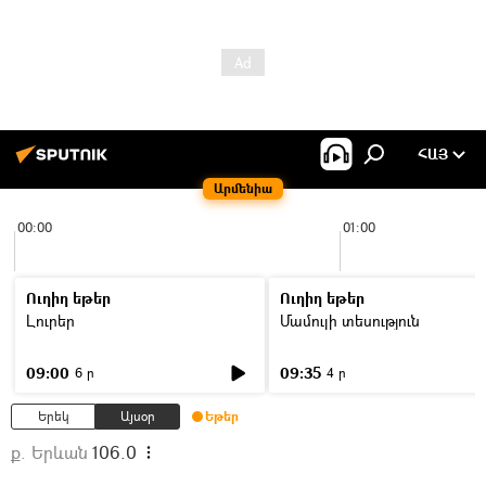
ՀԱՅ
Արմենիա
00:00
01:00
Ուղիղ եթեր
Ուղիղ եթեր
Լուրեր
Մամուլի տեսություն
09:00
09:35
6 ր
4 ր
Երեկ
Այսօր
Եթեր
ք. Երևան
106.0