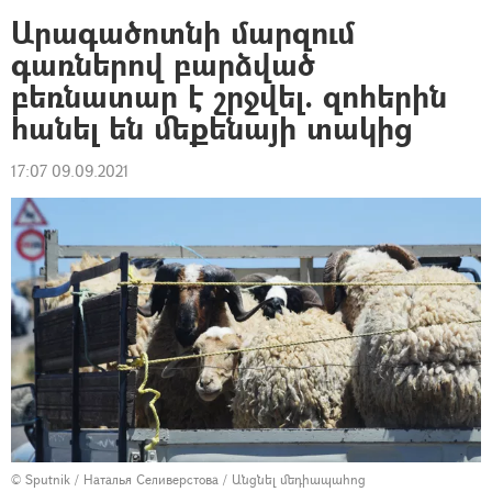
Արագածոտնի մարզում
գառներով բարձված
բեռնատար է շրջվել. զոհերին
հանել են մեքենայի տակից
17:07 09.09.2021
© Sputnik / Наталья Селиверстова
/
Անցնել մեդիապահոց