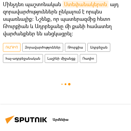
Մինչդեռ պաշտոնական
Ստեփանակերտն
այդ
զորավարժություններն ընկալում է որպես
սպառնալիք: Նշենք, որ պատերազմից հետո
Թուրքիան և Ադրբեջանը մի քանի համատեղ
վարժանքներ են անցկացրել:
ՌԱԴԻՈ
Զորավարժություններ
Թուրքիա
Ադրբեջան
հայ-ադրբեջանական
Լաչինի միջանցք
Ռադիո
Արմենիա