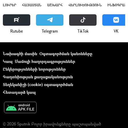
ԼՈՒՐԵՐ
ՀԱՅԱՍՏԱՆ
ԱՇԽԱՐՀ
ՎԵՐԼՈՒԾՈՒԹՅՈՒՆ
ԻՆՖՈԳՐԱՖ
Rutube
Telegram
ТikТоk
VK
Նախագծի մասին
Օգտագործման կանոնները
Կապ
Մամուլի հաղորդագրություններ
Ընկերությունների նորություններ
Գաղտնիության քաղաքականություն
Տեղեկանիշի (cookie) օգտագործման
Հետադարձ կապ
© 2026 Sputnik Բոլոր իրավունքները պաշտպանված