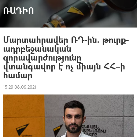
ՌԱԴԻՈ
Մարտահրավեր ՌԴ-ին. թուրք-
ադրբեջանական
զորավարժությունը
վտանգավոր է ոչ միայն ՀՀ–ի
համար
15:29 08.09.2021