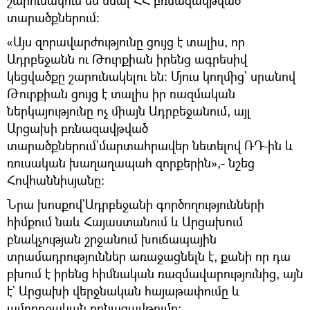
տարածքներում։
«Այս զորավարժությունը ցույց է տալիս, որ
Ադրբեջանն ու Թուրքիան իրենց ագրեսիվ
կեցվածքը շարունակելու են։ Մյուս կողմից` սրանով
Թուրքիան ցույց է տալիս իր ռազմական
ներկայությունը ոչ միայն Ադրբեջանում, այլ
Արցախի բռնազավթված
տարածքներում`մարտահրավեր նետելով ՌԴ-ին և
ռուսական խաղաղապահ զորքերին»,- նշեց
Հովհաննիսյանը։
Նրա խոսքով`Ադրբեջանի գործողությունների
հիմքում նաև Հայաստանում և Արցախում
բնակչության շրջանում խուճապային
տրամադրություններ առաջացնելն է, քանի որ դա
բխում է իրենց հիմնական ռազմավարությունից, այն
է` Արցախի վերջնական հայաթափումը և
ամբողջական բռնազավթումը։