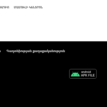
ՌԱԴԻՈ
ՄԱՄՈՒԼԻ ԿԵՆՏՐՈՆ
ր
Գաղտնիության քաղաքականություն