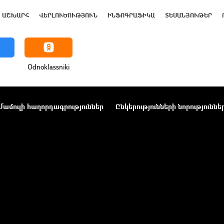
ԱՇԽԱՐՀ
ՎԵՐԼՈՒԾՈՒԹՅՈՒՆ
ԻՆՖՈԳՐԱՖԻԿԱ
ՏԵՍԱՆՅՈՒԹԵՐ
Odnoklassniki
Մամուլի հաղորդագրություններ
Ընկերությունների նորություննե