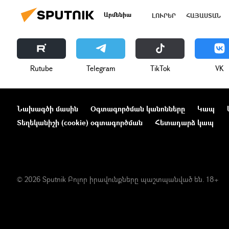
Արմենիա
ԼՈՒՐԵՐ
ՀԱՅԱՍՏԱՆ
Rutube
Telegram
ТikТоk
VK
Նախագծի մասին
Օգտագործման կանոնները
Կապ
Տեղեկանիշի (cookie) օգտագործման
Հետադարձ կապ
© 2026 Sputnik Բոլոր իրավունքները պաշտպանված են. 18+