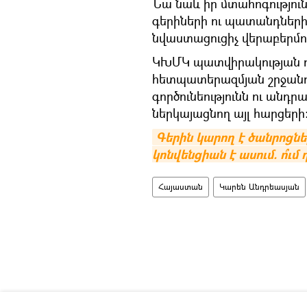
Նա նաև իր մտահոգություն
գերիների ու պատանդների
նվաստացուցիչ վերաբերմու
ԿԽՄԿ պատվիրակության ղ
հետպատերազմյան շրջանո
գործունեությունն ու անդր
ներկայացնող այլ հարցերի
Գերին կարող է ծանրոցնե
կոնվենցիան է ասում. ո՞ւմ 
Հայաստան
Կարեն Անդրեասյան