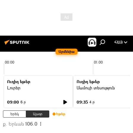
ՀԱՅ
Արմենիա
00:00
01:00
Ուղիղ եթեր
Ուղիղ եթեր
Լուրեր
Մամուլի տեսություն
09:00
09:35
6 ր
4 ր
Երեկ
Այսօր
Եթեր
ք. Երևան
106.0