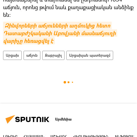
աճյուն, որոնց թվում նաև քաղաքացիական անձինք
են:
Զինվորների աճյունների աղմուկից հետո 
Դատաբժշկականի Աբովյանի մասնաճյուղի 
վարիչը հեռացվել է
Արցախ
աճյուն
Ջաբրայիլ
Արցախյան պատերազմ
Արմենիա
ԼՈՒՐԵՐ
ՀԱՅԱՍՏԱՆ
ԱՇԽԱՐՀ
ՎԵՐԼՈՒԾՈՒԹՅՈՒՆ
ԻՆՖՈԳՐԱՖ