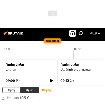
ՀԱՅ
Արմենիա
00:00
01:00
Ուղիղ եթեր
Ուղիղ եթեր
Լուրեր
Մամուլի տեսություն
09:00
09:15
5 ր
2 ր
Երեկ
Այսօր
Եթեր
ք. Երևան
106.0