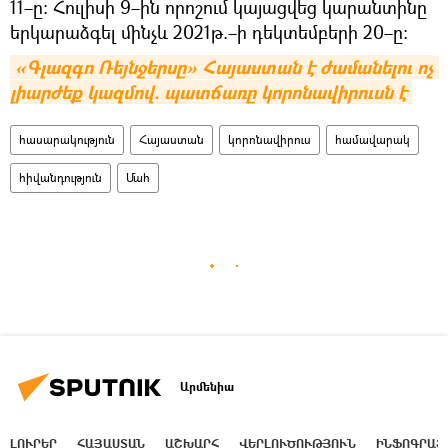
11–ը։ Հուլիսի 9–ին որոշում կայացվեց կարանտինը
երկարաձգել մինչև 2021թ.–ի դեկտեմբերի 20–ը։
«Գլազգո Ռեյնջերսը» Հայաստան է ժամանելու ոչ 
լիարժեք կազմով. պատճառը կորոնավիրուսն է
հասարակություն
Հայաստան
կորոնավիրուս
համավարակ
հիվանդություն
Մահ
Արմենիա
ԼՈՒՐԵՐ
ՀԱՅԱՍՏԱՆ
ԱՇԽԱՐՀ
ՎԵՐԼՈՒԾՈՒԹՅՈՒՆ
ԻՆՖՈԳՐԱՖ