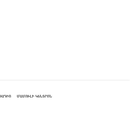
ՌԱԴԻՈ
ՄԱՄՈՒԼԻ ԿԵՆՏՐՈՆ