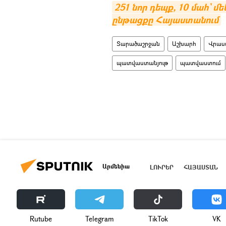
251 նոր դեպք, 10 մահ` մ
ընթացքը Հայաստանում
Տարածաշրջան
Աշխարհ
Վրաս
պատվաստանյութ
պատվաստում
Արմենիա
ԼՈՒՐԵՐ
ՀԱՅԱՍՏԱՆ
Rutube
Telegram
ТikТоk
VK