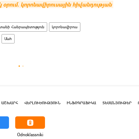
եկ օրում. կորոնավիրուսային հիվանդության 
տանի Հանրապետություն
կորոնավիրուս
Մահ
ԱՇԽԱՐՀ
ՎԵՐԼՈՒԾՈՒԹՅՈՒՆ
ԻՆՖՈԳՐԱՖԻԿԱ
ՏԵՍԱՆՅՈՒԹԵՐ
Odnoklassniki