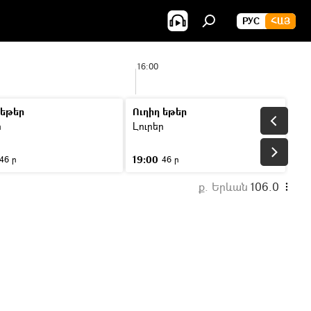
РУС
ՀԱՅ
16:00
 եթեր
Ուղիղ եթեր
ր
Լուրեր
19:00
46 ր
46 ր
ք. Երևան
106.0